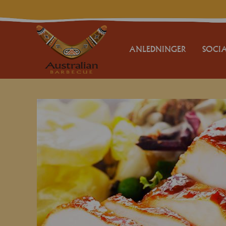
ANLEDNINGER
SOCIA
FESTER
BRYLLUPER
FØDSELSDAG
BARNEDÅB
KONFIRMATION
JUBILÆUM
GÆSTEMAD