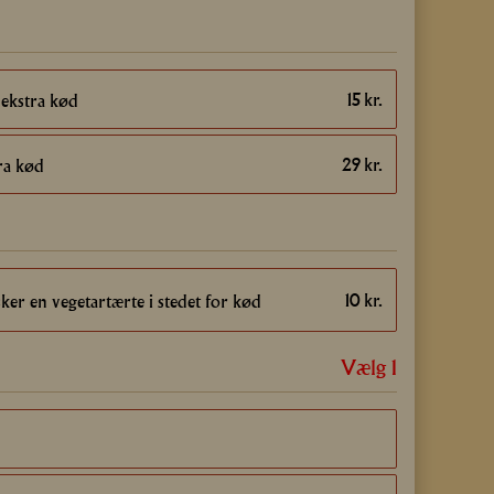
15
kr.
ekstra kød
29
kr.
ra kød
10
kr.
ker en vegetartærte i stedet for kød
Vælg 1
3