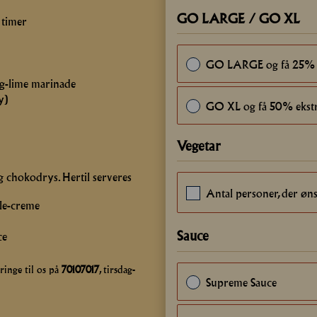
GO LARGE / GO XL
 timer
GO LARGE og få 25% 
ng-lime marinade
y)
GO XL og få 50% ekst
Vegetar
 chokodrys. Hertil serveres
Antal personer, der øns
lle-creme
Sauce
ce
ringe til os på
70107017
, tirsdag-
Supreme Sauce