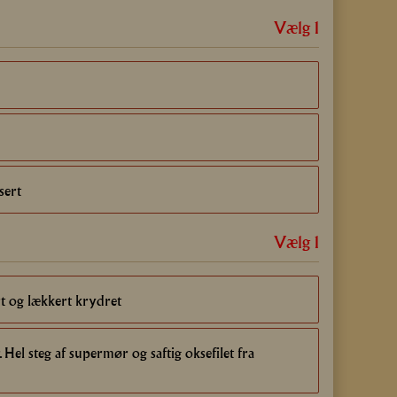
Vælg 1
sert
Vælg 1
t og lækkert krydret
3
Hel steg af supermør og saftig oksefilet fra
15