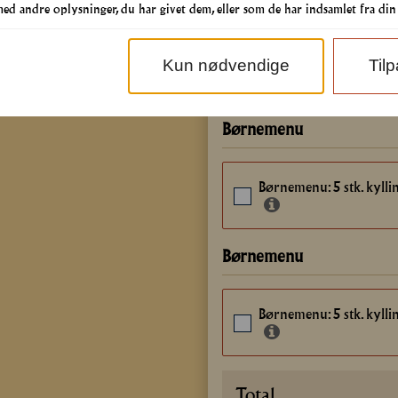
d andre oplysninger, du har givet dem, eller som de har indsamlet fra din b
Ønskes der ekstra sauce
Kun nødvendige
Til
Børnemenu
Børnemenu: 5 stk. kylli
Børnemenu
Børnemenu: 5 stk. kylli
Total