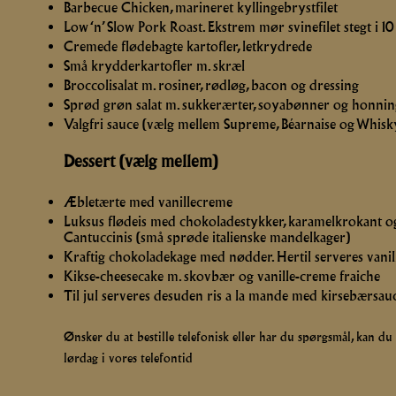
Barbecue Chicken, marineret kyllingebrystfilet
Low ‘n’ Slow Pork Roast. Ekstrem mør svinefilet stegt i 10
Cremede flødebagte kartofler, letkrydrede
Små krydderkartofler m. skræl
Broccolisalat m. rosiner, rødløg, bacon og dressing
Sprød grøn salat m. sukkerærter, soyabønner og honni
Valgfri sauce (vælg mellem Supreme, Béarnaise og Whisk
Dessert (vælg mellem)
Æbletærte med vanillecreme
Luksus flødeis med chokoladestykker, karamelkrokant og
Cantuccinis (små sprøde italienske mandelkager)
Kraftig chokoladekage med nødder. Hertil serveres vani
Kikse-cheesecake m. skovbær og vanille-creme fraiche
Til jul serveres desuden ris a la mande med kirsebærsau
Ønsker du at bestille telefonisk eller har du spørgsmål, kan du 
lørdag i vores telefontid