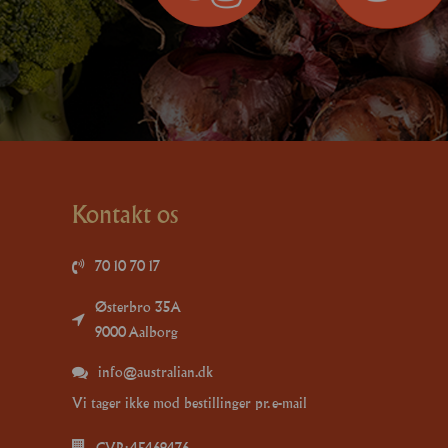
Kontakt os
70 10 70 17
Østerbro 35A
9000 Aalborg
info@australian.dk
Vi tager ikke mod bestillinger pr. e-mail
CVR: 45469476