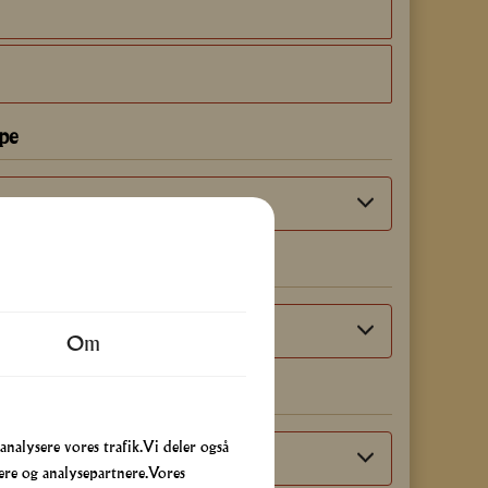
3
3
pe
fel
Om
ør
 analysere vores trafik. Vi deler også
re og analysepartnere. Vores