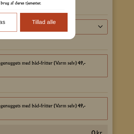
rug af deres tjenester.
pas
Tillad alle
ngenuggets med båd-fritter (Varm selv) 49,-
49
ngenuggets med båd-fritter (Varm selv) 49,-
49
0
kr.