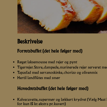
JULEFROKOST
NYTÅR
RECEPTION
Beskrivelse
Forretsbuffet (det hele følger med)
Røget laksemousse med rejer og pynt
Tigerrejer. Store, dampede, marinerede rejer serveret me
Tapasfad med serranoskinke, chorizo og olivenmix
Hertil landflûtes med smør
Hovedretsbuffet (det hele følger med)
Kalvecuvette, supermør og lækkert krydret (Vælg Meat M
for kun 15 kr. ekstra pr. kuvert)