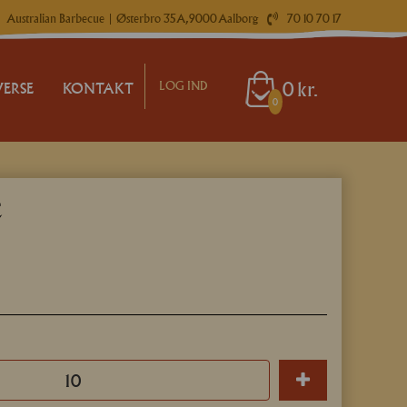
Australian Barbecue
| Østerbro 35A, 9000 Aalborg
70 10 70 17
0
kr.
LOG IND
VERSE
KONTAKT
0
ÅR LEVERING
RING GUIDE / HVAD SKAL I SELV GØRE
MOKASSE
ILLINGSFRIST
LING
ERGENER
IND