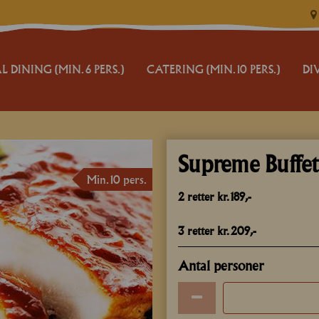
L DINING (MIN. 6 PERS.)
CATERING (MIN. 10 PERS.)
DI
JUL OG NYTÅR
VILK
CATERING BUFFET
CATE
Supreme Buffet
MIX 'N' BUFFET
TER
Min. 10 pers.
2 retter kr. 189,-
TILBUD
BEST
3 retter kr. 209,-
RESERVATION
BETA
Antal personer
ALL
LOG 