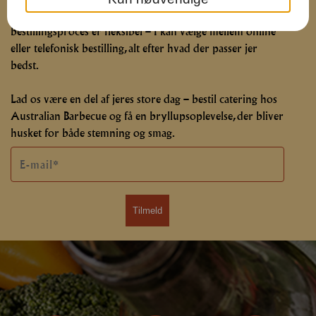
perfekte sammensætning til netop jeres bryllup. Vores
bestillingsproces er fleksibel – I kan vælge mellem online
eller telefonisk bestilling, alt efter hvad der passer jer
bedst.
Lad os være en del af jeres store dag – bestil catering hos
Australian Barbecue og få en bryllupsoplevelse, der bliver
husket for både stemning og smag.