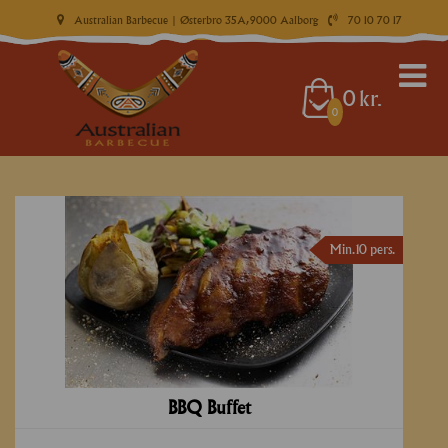
Australian Barbecue
| Østerbro 35A, 9000 Aalborg
70 10 70 17
0
kr.
0
Min. 10 pers.
BBQ Buffet