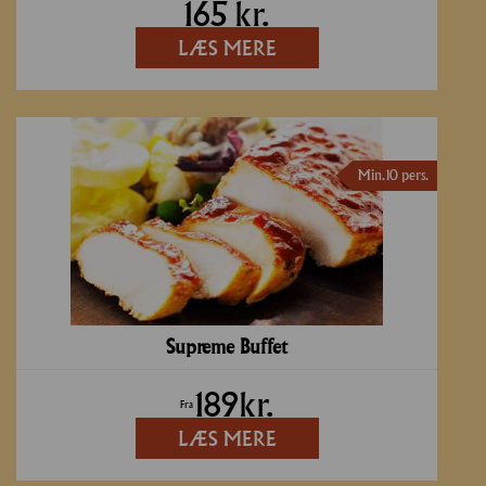
165
kr.
LÆS MERE
Min. 10 pers.
Supreme Buffet
189
kr.
Fra
LÆS MERE