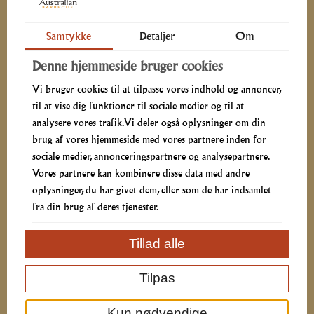
Vores eksotiske og veltilberedte menuer vil begejstre jeres
gæster og give dem en spændende madoplevelse, samtidig
Samtykke
Detaljer
Om
med at I undgår stress og tidskrævende forberedelser. Vi
tilbyder konkurrencedygtige priser, så en stor fejring ikke
Denne hjemmeside bruger cookies
behøver at sprænge budgettet. Alle retter laves fra
Vi bruger cookies til at tilpasse vores indhold og annoncer,
bunden med friske råvarer, så smagen er i top – uanset
til at vise dig funktioner til sociale medier og til at
om det er til et romantisk bryllup eller et festligt
analysere vores trafik. Vi deler også oplysninger om din
sølvbryllup.
brug af vores hjemmeside med vores partnere inden for
sociale medier, annonceringspartnere og analysepartnere.
Tillidsfuld leverance og service skræddersyet til
Vores partnere kan kombinere disse data med andre
jer
oplysninger, du har givet dem, eller som de har indsamlet
fra din brug af deres tjenester.
Når I bestiller catering til jeres bryllup hos Australian
Barbecue, sørger vi for levering direkte til jeres lokation i
Tillad alle
Aalborg, Nørresundby og resten af Nordjylland. Med
vores professionelle levering og service skal I blot servere
Tilpas
maden og nyde dagen.
Vi står klar til at rådgive jer om menuvalg, så I får den
Kun nødvendige