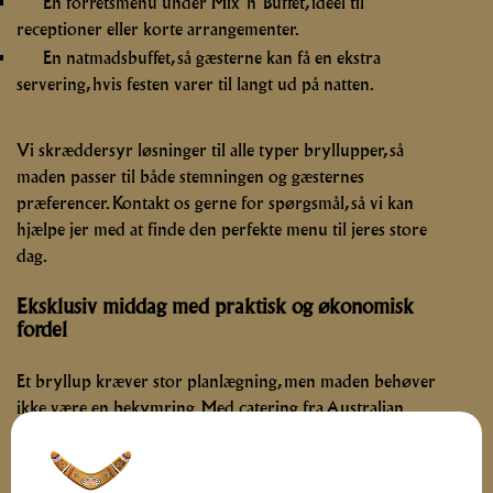
En forretsmenu under Mix ‘n’ Buffet, ideel til
receptioner eller korte arrangementer.
En natmadsbuffet, så gæsterne kan få en ekstra
servering, hvis festen varer til langt ud på natten.
Vi skræddersyr løsninger til alle typer bryllupper, så
maden passer til både stemningen og gæsternes
præferencer. Kontakt os gerne for spørgsmål, så vi kan
hjælpe jer med at finde den perfekte menu til jeres store
dag.
Eksklusiv middag med praktisk og økonomisk
fordel
Et bryllup kræver stor planlægning, men maden behøver
ikke være en bekymring. Med catering fra Australian
Barbecue får I ikke blot høj kvalitet og unikke
smagsoplevelser, men også en nem og praktisk løsning.