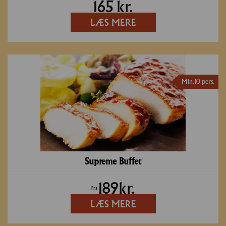
165
kr.
LÆS MERE
Min. 10 pers.
Supreme Buffet
189
kr.
Fra
LÆS MERE