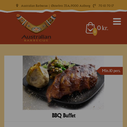
Australian Barbecue
| Østerbro 35A, 9000 Aalborg
70 10 70 17
0
kr.
0
Min. 10 pers.
BBQ Buffet