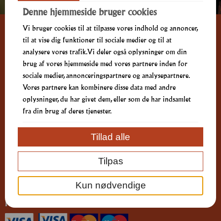
Denne hjemmeside bruger cookies
Vi bruger cookies til at tilpasse vores indhold og annoncer,
til at vise dig funktioner til sociale medier og til at
Kontakt os
analysere vores trafik. Vi deler også oplysninger om din
brug af vores hjemmeside med vores partnere inden for
sociale medier, annonceringspartnere og analysepartnere.
70 10 70 17
Vores partnere kan kombinere disse data med andre
Østerbro 35A
oplysninger, du har givet dem, eller som de har indsamlet
9000 Aalborg
fra din brug af deres tjenester.
info@australian.dk
Tillad alle
Vi tager ikke mod bestillinger pr. e-mail
Tilpas
CVR: 45469476
Spørgsmål vedr. allergener: Ring eller skriv til os.
Kun nødvendige
Forretningsbetingelser