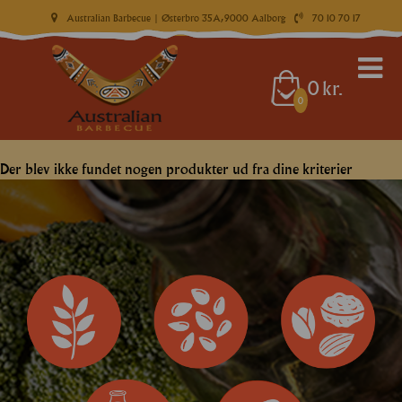
Australian Barbecue
| Østerbro 35A, 9000 Aalborg
70 10 70 17
0
kr.
0
Der blev ikke fundet nogen produkter ud fra dine kriterier