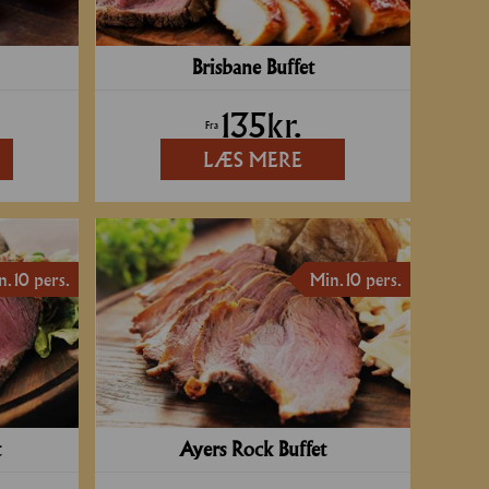
Brisbane Buffet
135
kr.
Fra
LÆS MERE
. 10 pers.
Min. 10 pers.
t
Ayers Rock Buffet