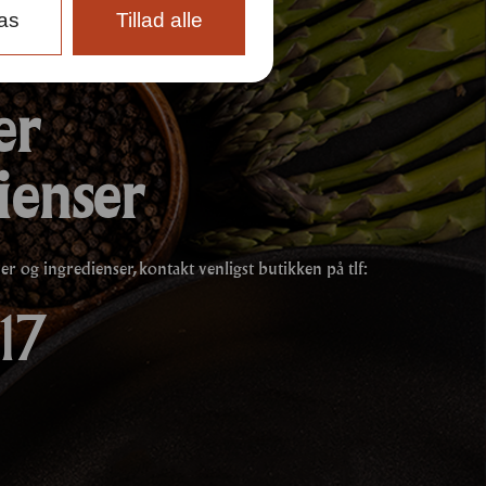
pas
Tillad alle
er
ienser
 og ingredienser, kontakt venligst butikken på tlf:
17