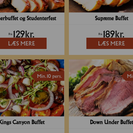
rbuffet og Studenterfest
Supreme Buffet
129
kr.
189
kr.
Fra
Fra
LÆS MERE
LÆS MERE
Min. 10 pers.
Min
Kings Canyon Buffet
Down Under Buffe