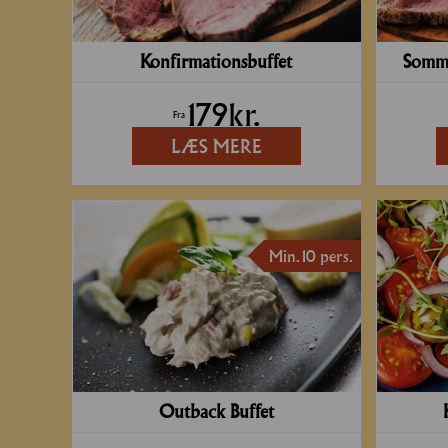
JULEFROKOST
Konfirmationsbuffet
Somme
NYTÅR
179
kr.
Fra
RECEPTION
LÆS MERE
Min. 10 pers.
Outback Buffet