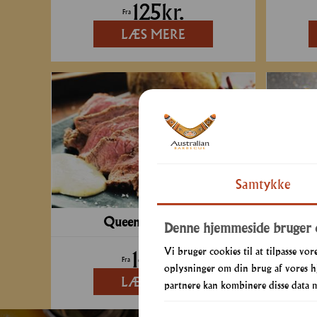
125
kr.
Fra
LÆS MERE
Min. 10 pers.
Samtykke
Queensland Buffet
Denne hjemmeside bruger 
Vi bruger cookies til at tilpasse vore
149
kr.
Fra
oplysninger om din brug af vores h
LÆS MERE
partnere kan kombinere disse data me