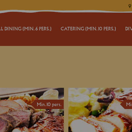
L DINING (MIN. 6 PERS.)
CATERING (MIN. 10 PERS.)
DI
JUL OG NYTÅR
VILK
CATERING BUFFET
CATE
MIX 'N' BUFFET
TER
TILBUD
BEST
RESERVATION
BETA
Min. 10 pers.
Min
ALL
LOG 