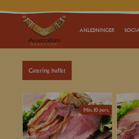
ANLEDNINGER
SOCIA
FESTER
BRYLLUPER
Catering buffet
FØDSELSDAG
BARNEDÅB
KONFIRMATION
Min. 10 pers.
JUBILÆUM
GÆSTEMAD