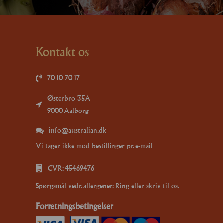
Kontakt os
70 10 70 17
Østerbro 35A
9000 Aalborg
info@australian.dk
Vi tager ikke mod bestillinger pr. e-mail
CVR: 45469476
Spørgsmål vedr. allergener: Ring eller skriv til os.
Forretningsbetingelser