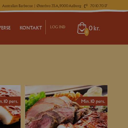
Australian Barbecue
| Østerbro 35A, 9000 Aalborg
70 10 70 17
0
kr.
LOG IND
VERSE
KONTAKT
0
ÅR LEVERING
RING GUIDE / HVAD SKAL I SELV GØRE
MOKASSE
ILLINGSFRIST
LING
. 10 pers.
Min. 10 pers.
ERGENER
IND