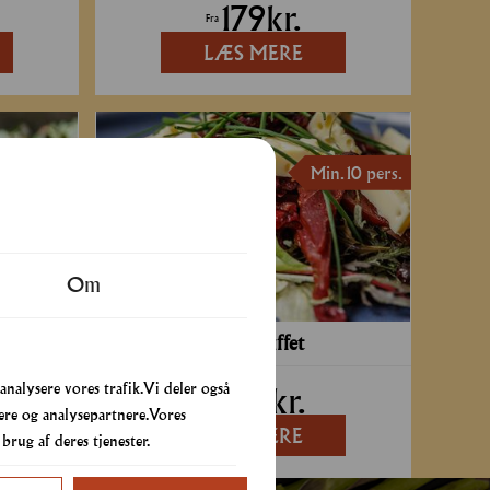
179
kr.
Fra
LÆS MERE
. 10 pers.
Min. 10 pers.
Om
Luxus Buffet
 analysere vores trafik. Vi deler også
229
kr.
Fra
re og analysepartnere. Vores
LÆS MERE
rug af deres tjenester.