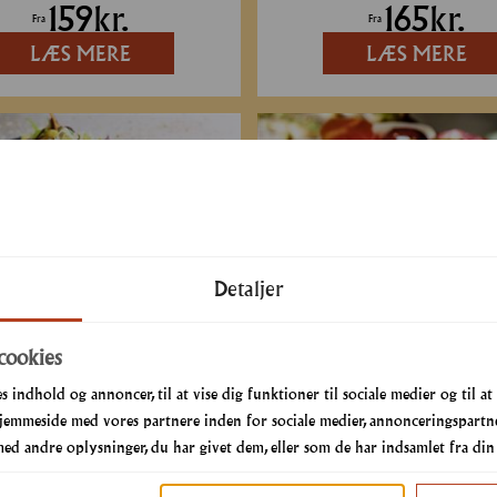
159
kr.
165
kr.
Fra
Fra
LÆS MERE
LÆS MERE
Min. 10 pers.
Min
Detaljer
BBQ Buffet
Sydney Buffet
cookies
s indhold og annoncer, til at vise dig funktioner til sociale medier og til at
165
kr.
139
kr.
Fra
jemmeside med vores partnere inden for sociale medier, annonceringspartne
LÆS MERE
LÆS MERE
d andre oplysninger, du har givet dem, eller som de har indsamlet fra din b