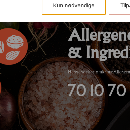
Kun nødvendige
Til
Allergen
& Ingred
Henvendelser omkring Allergener
70 10 70 