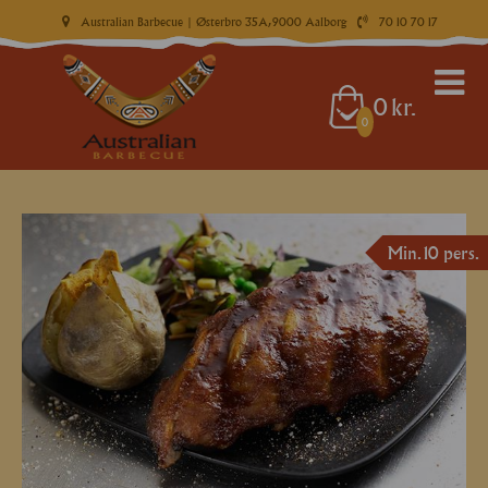
Australian Barbecue
| Østerbro 35A, 9000 Aalborg
70 10 70 17
0
kr.
0
Min. 10 pers.