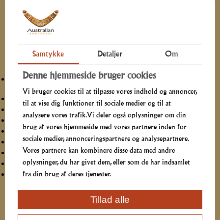
Beskrivelse
Er du klar til grillfest?
Samtykke
Detaljer
Om
BBQ Buffet leveres i hele Nordjylland uanset årstid
Denne hjemmeside bruger cookies
Outback Barbecue Ribs. Spareribs stegt i hjemmelavet BBQ
sauce
Vi bruger cookies til at tilpasse vores indhold og annoncer,
Chicken Drumsticks, lækkert krydrede kyllingeunderlår
til at vise dig funktioner til sociale medier og til at
BBQ marineret skinke, letkrydret, mør og saftig
analysere vores trafik. Vi deler også oplysninger om din
BBQ-Wings, lækkert krydrede kyllingevinger
brug af vores hjemmeside med vores partnere inden for
Bagte kartofler med BBQ- og hvidløgssmør
sociale medier, annonceringspartnere og analysepartnere.
Hjemmelavet kold kartoffelsalat med rødløg
Vores partnere kan kombinere disse data med andre
Coleslaw med gulerod og hvidkål
oplysninger, du har givet dem, eller som de har indsamlet
Årstidens blandede salat med hjemmelavet Ranch Dressing
fra din brug af deres tjenester.
Tacochips med hjemmelavet tomat-taco dip
Ønsker du at bestille telefonisk eller har du spørgsmål, kan du ringe
Tillad alle
til os tirsdag-lørdag i vores telefontid.