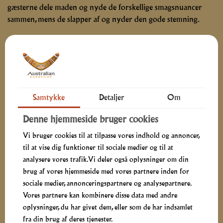
gæsterne dele maden og nyde de forskellige smagsnuancer
sammen, mens de slapper af og nyder den gode stemning.
Skræddersyet catering til alle typer fester
Uanset hvilken fest du planlægger, kan catering og social
dining fra australian.dk være den perfekte løsning til at skabe
en rigtig god mad-oplevelse. Med vores fleksible menuer og
Samtykke
Detaljer
Om
velsmagende retter får I en fest, hvor maden ikke bare er en
nødvendighed – men en oplevelse i sig selv.
Denne hjemmeside bruger cookies
Vi bruger cookies til at tilpasse vores indhold og annoncer,
Leder du efter den rette menu til din næste fest? så lad os
til at vise dig funktioner til sociale medier og til at
hjælpe med at sammensætte den perfekte cateringløsning, der
analysere vores trafik. Vi deler også oplysninger om din
passer til netop din begivenhed - du er altid vellkommen til
brug af vores hjemmeside med vores partnere inden for
kontakte os for evt. overvejelser
HER
sociale medier, annonceringspartnere og analysepartnere.
Vores partnere kan kombinere disse data med andre
oplysninger, du har givet dem, eller som de har indsamlet
ANMELDELSER: SÅDAN HAR VORES KUNDER OPLEVET
fra din brug af deres tjenester.
VORES MAD TIL DERES FEST