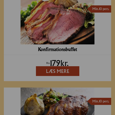
Min. 10 pers.
Konfirmationsbuffet
179
kr.
Fra
LÆS MERE
Min. 10 pers.