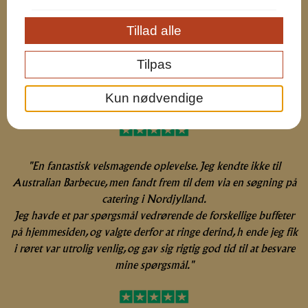
Tillad alle
"Fin og i god tid, levering af mad, en meget venlig chauffør, fik
leveret supreme buffet,vel smagen og pænt arrangeret, det var
Tilpas
en succes blandt mine gæster, ikke første gang, jeg har fået
leveret mad fra, Australien Barbecue, igen perfekt, som
Kun nødvendige
pensioneret restautør, kan jeg varmt anbefale maden der fra."
"En fantastisk velsmagende oplevelse. Jeg kendte ikke til
Australian Barbecue, men fandt frem til dem via en søgning på
catering i Nordjylland.
Jeg havde et par spørgsmål vedrørende de forskellige buffeter
på hjemmesiden, og valgte derfor at ringe derind, h
ende jeg fik
i røret var utrolig venlig, og gav sig rigtig god tid til at besvare
mine spørgsmål."