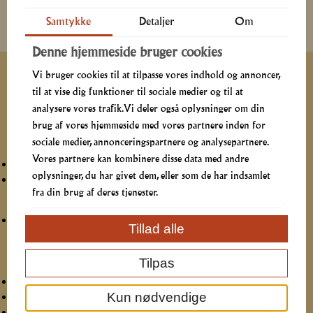
Samtykke
Detaljer
Om
LÆG I KURV
Denne hjemmeside bruger cookies
Beskrivelse
Vi bruger cookies til at tilpasse vores indhold og annoncer,
til at vise dig funktioner til sociale medier og til at
Catering med smag af sommer (kan bestilles hele
analysere vores trafik. Vi deler også oplysninger om din
året)
brug af vores hjemmeside med vores partnere inden for
Forretsbuffet (det hele følger med)
sociale medier, annonceringspartnere og analysepartnere.
Vores partnere kan kombinere disse data med andre
Luksus hjemmelavet tunsalat m. majs og peberfrugt
oplysninger, du har givet dem, eller som de har indsamlet
Chicken-Salad, helstegt, skiveskåret kyllingebryst anrettet
med sprødt bacon, soltørret tomat og mild, cremet
fra din brug af deres tjenester.
karrydressing
Hertil landflûtes med smør
Tillad alle
Hovedretsbuffet (det hele følger med)
Tilpas
BBQ marineret skinke, letkrydret, mør og saftig
Kun nødvendige
Kalvecuvette, supermør og lækkert krydret
Barbecue Chicken, marineret kyllingebrystfilet