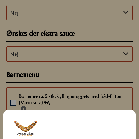
Ønskes der ekstra sauce
Børnemenu
Børnemenu: 5 stk. kyllingenuggets med båd-fritter
(Varm selv) 49,-
Total
0
kr.