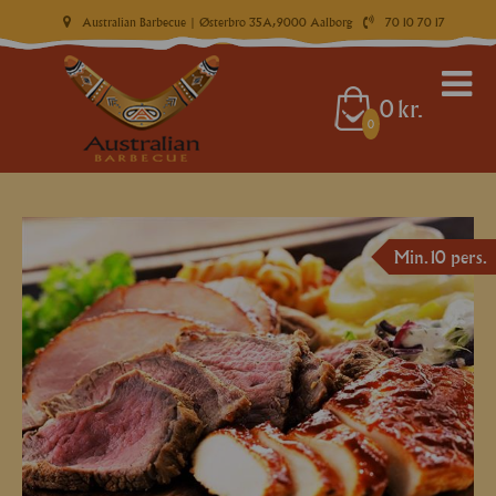
Australian Barbecue
| Østerbro 35A, 9000 Aalborg
70 10 70 17
0
kr.
0
Min. 10 pers.