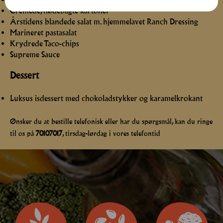
Cremede, flødebagte kartofler
Årstidens blandede salat m. hjemmelavet Ranch Dressing
Marineret pastasalat
Krydrede Taco-chips
Supreme Sauce
Dessert
Luksus isdessert med chokoladstykker og karamelkrokant
Ønsker du at bestille telefonisk eller har du spørgsmål, kan du ringe
til os på
70107017
, tirsdag-lørdag i vores telefontid