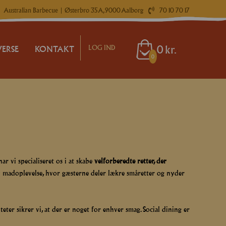
Australian Barbecue
| Østerbro 35A, 9000 Aalborg
70 10 70 17
0
kr.
LOG IND
VERSE
KONTAKT
0
ÅR LEVERING
RING GUIDE / HVAD SKAL I SELV GØRE
MOKASSE
ILLINGSFRIST
r vi specialiseret os i at skabe
velforberedte retter, der
LING
ktiv madoplevelse, hvor gæsterne deler lækre småretter og nyder
ERGENER
liteter sikrer vi, at der er noget for enhver smag. Social dining er
IND