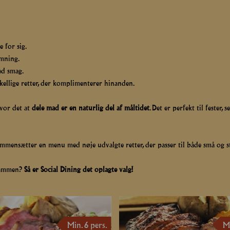
e for sig.
emning.
ed smag.
kellige retter, der komplimenterer hinanden.
hvor det at
dele mad er en naturlig del af måltidet
. Det er perfekt til feste
ammensætter en menu med nøje udvalgte retter, der passer til både små og st
 sammen?
Så er Social Dining det oplagte valg!
Min. 6 pers.
Mi