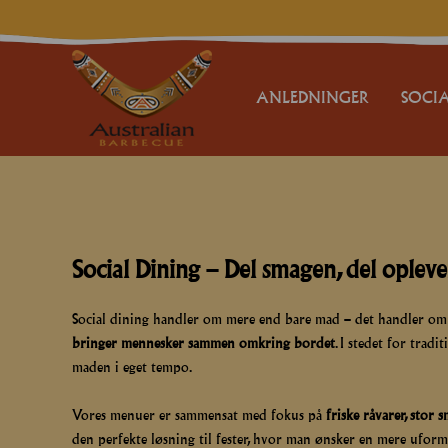
ANLEDNINGER
SOCIA
FESTER
BRYLLUPER
FØDSELSDAG
Social Dining – Del smagen, del opleve
BARNEDÅB
Social dining handler om mere end bare mad – det handler om fæ
KONFIRMATION
bringer mennesker sammen omkring bordet
. I stedet for trad
maden i eget tempo.
JUBILÆUM
Vores menuer er sammensat med fokus på
friske råvarer, stor
GÆSTEMAD
den perfekte løsning til fester, hvor man ønsker en mere ufor