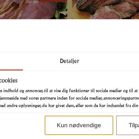
Favorite Menu
Mixed Grill Menu
119
kr.
149
kr.
Detaljer
Fra
LÆS MERE
LÆS MERE
cookies
s indhold og annoncer, til at vise dig funktioner til sociale medier og til at
jemmeside med vores partnere inden for sociale medier, annonceringspartne
d andre oplysninger, du har givet dem, eller som de har indsamlet fra din b
Kun nødvendige
Til
Allergen