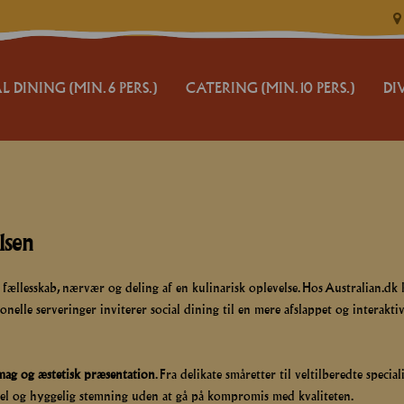
L DINING (MIN. 6 PERS.)
CATERING (MIN. 10 PERS.)
DI
JUL OG NYTÅR
VILK
CATERING BUFFET
CATE
MIX 'N' BUFFET
TER
lsen
TILBUD
BEST
llesskab, nærvær og deling af en kulinarisk oplevelse. Hos Australian.dk ha
RESERVATION
BETA
itionelle serveringer inviterer social dining til en mere afslappet og intera
ALL
 smag og æstetisk præsentation
. Fra delikate småretter til veltilberedte specia
LOG 
mel og hyggelig stemning uden at gå på kompromis med kvaliteten.