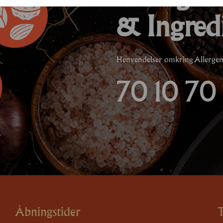
& Ingred
Henvendelser omkring Allergener
70 10 70 
Åbningstider
T