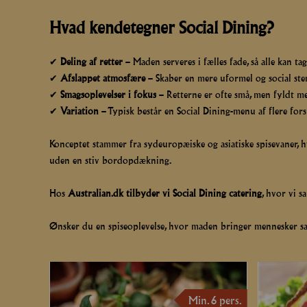
JULEFROKOST
Hvad kendetegner Social Dining?
NYTÅR
✔
Deling af retter
– Maden serveres i fælles fade, så alle kan tag
✔
Afslappet atmosfære
– Skaber en mere uformel og social st
RECEPTION
✔
Smagsoplevelser i fokus
– Retterne er ofte små, men fyldt m
✔
Variation
– Typisk består en Social Dining-menu af flere fors
Konceptet stammer fra sydeuropæiske og asiatiske spisevaner, 
uden en stiv bordopdækning.
Hos
Australian.dk tilbyder vi Social Dining catering
, hvor vi s
Ønsker du en spiseoplevelse, hvor maden bringer mennesker
Min. 6 pers.