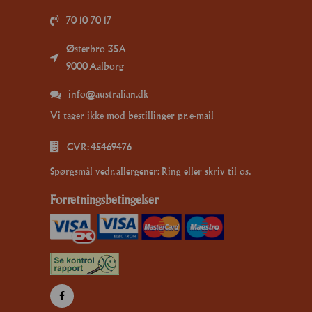
70 10 70 17
Østerbro 35A
9000 Aalborg
info@australian.dk
Vi tager ikke mod bestillinger pr. e-mail
CVR: 45469476
Spørgsmål vedr. allergener: Ring eller skriv til os.
Forretningsbetingelser