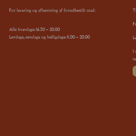
For levering og afhentning af forudbestilt mad:
Ti
F
Alle hverdage: 16.30 – 20.00
Lørdage, søndage og helligdage: 11.00 – 20.00
L
I
te