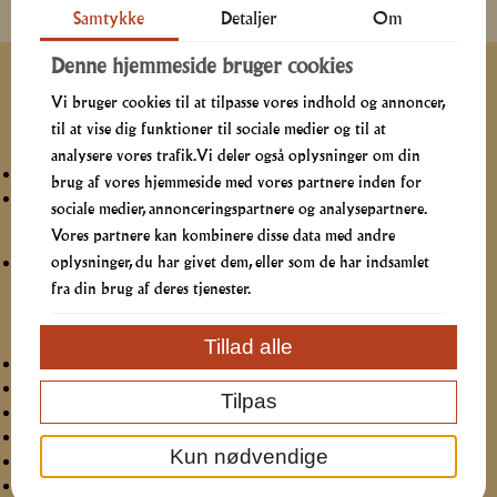
Samtykke
Detaljer
Om
Denne hjemmeside bruger cookies
Beskrivelse
Vi bruger cookies til at tilpasse vores indhold og annoncer,
Forretsbuffet (det hele følger med)
til at vise dig funktioner til sociale medier og til at
analysere vores trafik. Vi deler også oplysninger om din
Luksus hjemmelavet tunsalat m. majs og peberfrugt
brug af vores hjemmeside med vores partnere inden for
Chicken-Salad, helstegt, skiveskåret kyllingebryst anrettet
sociale medier, annonceringspartnere og analysepartnere.
med sprødt bacon, soltørret tomat og mild, cremet
Vores partnere kan kombinere disse data med andre
karrydressing
oplysninger, du har givet dem, eller som de har indsamlet
Hertil landflûtes med smør
fra din brug af deres tjenester.
Hovedretsbuffet (det hele følger med)
Tillad alle
BBQ marineret skinke, letkrydret, mør og saftig
Kalvecuvette, supermør og lækkert krydret
Tilpas
Barbecue Chicken, marineret kyllingebrystfilet
Cremede, flødebagte kartofler
Kun nødvendige
Årstidens blandede salat m. hjemmelavet Ranch Dressing
Marineret pastasalat