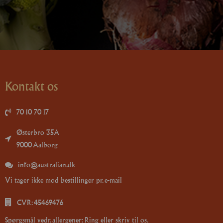
Kontakt os
70 10 70 17
Østerbro 35A
9000 Aalborg
info@australian.dk
Vi tager ikke mod bestillinger pr. e-mail
CVR: 45469476
Spørgsmål vedr. allergener: Ring eller skriv til os.