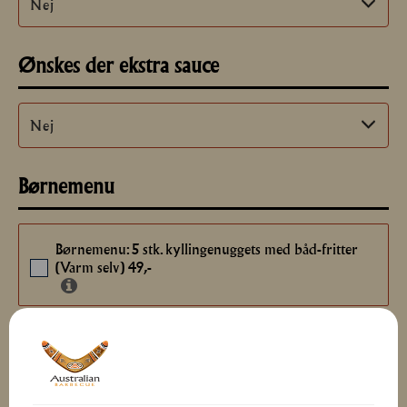
Ønskes der ekstra sauce
Børnemenu
Børnemenu: 5 stk. kyllingenuggets med båd-fritter
(Varm selv) 49,-
Total
0
kr.
LÆG I KURV