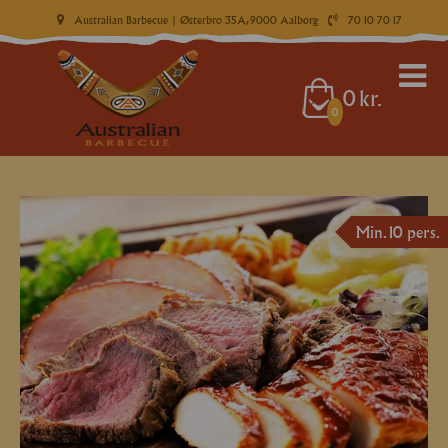
Australian Barbecue
| Østerbro 35A, 9000 Aalborg
70 10 70 17
0
kr.
0
Min. 10 pers.