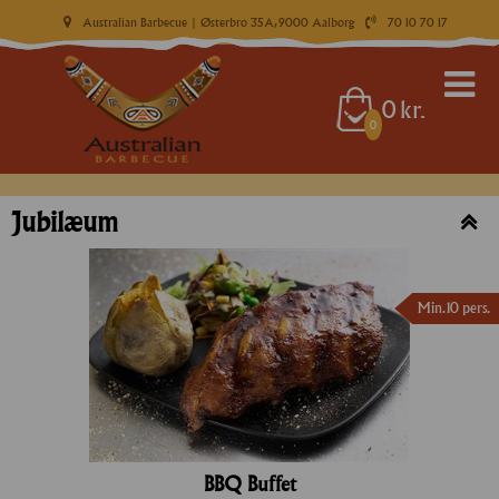
Australian Barbecue
| Østerbro 35A, 9000 Aalborg
70 10 70 17
0
kr.
0
Jubilæum
Min. 10 pers.
BBQ Buffet