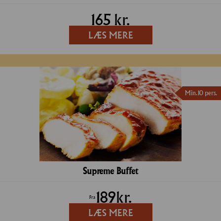
165
kr.
LÆS MERE
Min. 10 pers.
Supreme Buffet
189
kr.
Fra
LÆS MERE