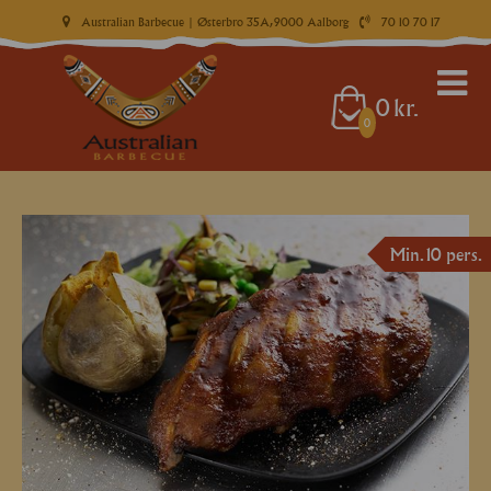
Australian Barbecue
| Østerbro 35A, 9000 Aalborg
70 10 70 17
0
kr.
0
Min. 10 pers.