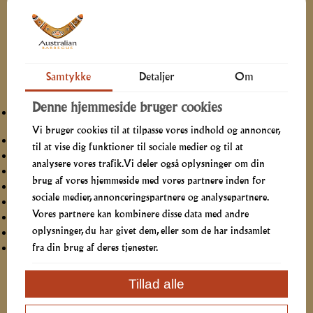
Beskrivelse
Er du klar til grillfest?
Samtykke
Detaljer
Om
BBQ Buffet leveres i hele Nordjylland uanset årstid
Denne hjemmeside bruger cookies
Outback Barbecue Ribs. Spareribs stegt i hjemmelavet BBQ
sauce
Vi bruger cookies til at tilpasse vores indhold og annoncer,
Chicken Drumsticks, lækkert krydrede kyllingeunderlår
til at vise dig funktioner til sociale medier og til at
BBQ marineret skinke, letkrydret, mør og saftig
analysere vores trafik. Vi deler også oplysninger om din
BBQ-Wings, lækkert krydrede kyllingevinger
brug af vores hjemmeside med vores partnere inden for
Bagte kartofler med BBQ- og hvidløgssmør
sociale medier, annonceringspartnere og analysepartnere.
Hjemmelavet kold kartoffelsalat med rødløg
Vores partnere kan kombinere disse data med andre
Coleslaw med gulerod og hvidkål
oplysninger, du har givet dem, eller som de har indsamlet
Årstidens blandede salat med hjemmelavet Ranch Dressing
fra din brug af deres tjenester.
Tacochips med hjemmelavet tomat-taco dip
Ønsker du at bestille telefonisk eller har du spørgsmål, kan du ringe
Tillad alle
til os tirsdag-lørdag i vores telefontid.