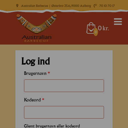
Australian Barbecue
| Østerbro 35A, 9000 Aalborg
70 10 70 17
0
kr.
0
Log ind
Brugernavn
*
Kodeord
*
Glemt brugernavn eller kodeord