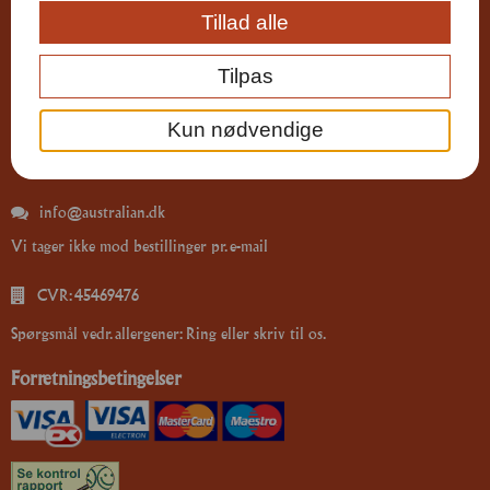
Tillad alle
Kontakt os
Tilpas
70 10 70 17
Kun nødvendige
Østerbro 35A
9000 Aalborg
info@australian.dk
Vi tager ikke mod bestillinger pr. e-mail
CVR: 45469476
Spørgsmål vedr. allergener: Ring eller skriv til os.
Forretningsbetingelser