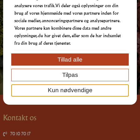
& Ingredienser
analysere vores trafik. Vi deler også oplysninger om din
brug af vores hjemmeside med vores partnere inden for
sociale medier, annonceringspartnere og analysepartnere.
Henvendelser omkring Allergener og ingredienser,
Vores partnere kan kombinere disse data med andre
kontakt venligst butikken på tlf:
oplysninger, du har givet dem, eller som de har indsamlet
fra din brug af deres tjenester.
70 10 70 17
Tillad alle
Tilpas
Kun nødvendige
Kontakt os
70 10 70 17