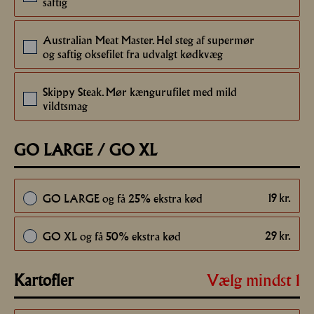
20
saftig
Australian Meat Master. Hel steg af supermør
20
og saftig oksefilet fra udvalgt kødkvæg
Skippy Steak. Mør kængurufilet med mild
20
vildtsmag
GO LARGE / GO XL
19
kr.
GO LARGE og få 25% ekstra kød
29
kr.
GO XL og få 50% ekstra kød
Vælg mindst 1
Kartofler