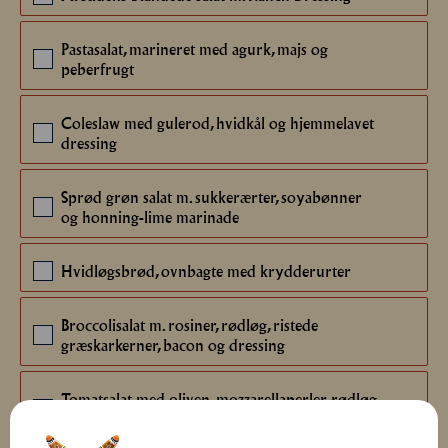
12
Pastasalat, marineret med agurk, majs og
12
peberfrugt
Coleslaw med gulerod, hvidkål og hjemmelavet
12
dressing
Sprød grøn salat m. sukkerærter, soyabønner
12
og honning-lime marinade
Hvidløgsbrød, ovnbagte med krydderurter
12
Broccolisalat m. rosiner, rødløg, ristede
12
græskarkerner, bacon og dressing
Tomatsalat med oliven, mozzarellaperler, rødløg
12
og pestodressing