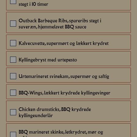
20
stegt i 10 timer
Outback Barbeque Ribs, spareribs stegt i
20
suveræn, hjemmelavet BBQ sauce
Kalvecuvette, supermørt og lækkert krydret
20
Kyllingebryst med urtepesto
20
Urtemarineret svinekam, supermør og saftig
20
BBQ-Wings, lækkert krydrede kyllingevinger
20
Chicken drumsticks, BBQ krydrede
20
kyllingeunderlår
BBQ marineret skinke, letkrydret, mør og