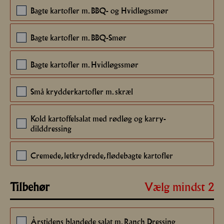
Bagte kartofler m. BBQ- og Hvidløgssmør
12
Bagte kartofler m. BBQ-Smør
12
Bagte kartofler m. Hvidløgssmør
12
Små krydderkartofler m. skræl
12
Kold kartoffelsalat med rødløg og karry-
12
dilddressing
Cremede, letkrydrede, flødebagte kartofler
12
Vælg mindst 2
Tilbehør
Årstidens blandede salat m. Ranch Dressing