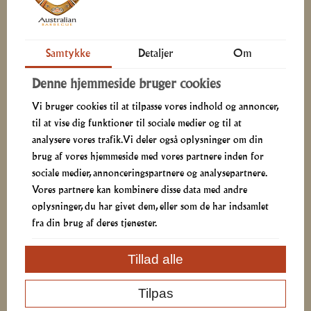
Tacochips med hjemmelavet tomat-taco dip
12
Samtykke
Detaljer
Om
Brødpakke med 3 slags brød og smør
12
Denne hjemmeside bruger cookies
Små sprøde salater m. parmesan a la Caesar
12
Vi bruger cookies til at tilpasse vores indhold og annoncer,
til at vise dig funktioner til sociale medier og til at
Kålsalat m. nødder, tranebær, wasabiærter og
analysere vores trafik. Vi deler også oplysninger om din
12
urtemarinade
brug af vores hjemmeside med vores partnere inden for
sociale medier, annonceringspartnere og analysepartnere.
Vælg mindst 1
Sauce
Vores partnere kan kombinere disse data med andre
oplysninger, du har givet dem, eller som de har indsamlet
fra din brug af deres tjenester.
Supreme Sauce
8
Tillad alle
Whisky Sauce
8
Tilpas
Bearnaise Sauce