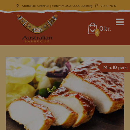
Australian Barbecue
| Østerbro 35A, 9000 Aalborg
70 10 70 17
0
kr.
0
Min. 10 pers.