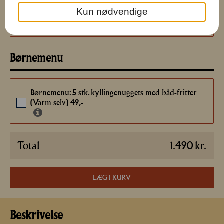
8
Kun nødvendige
2 slags cremet dip m. rød pesto og krydderurter
8
Børnemenu
Børnemenu: 5 stk. kyllingenuggets med båd-fritter
(Varm selv) 49,-
Total
1.490
kr.
LÆG I KURV
Beskrivelse