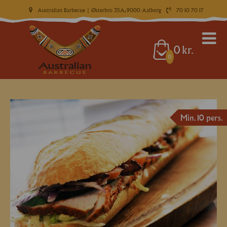
Australian Barbecue
| Østerbro 35A, 9000 Aalborg
70 10 70 17
0
kr.
0
Min. 10 pers.