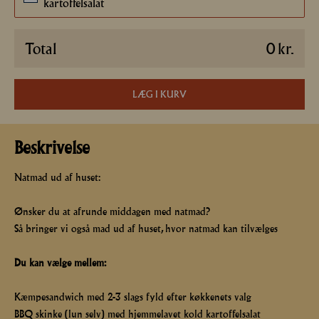
49
kartoffelsalat
Total
0
kr.
LÆG I KURV
Beskrivelse
Natmad ud af huset:
Ønsker du at afrunde middagen med natmad?
Så bringer vi også mad ud af huset, hvor natmad kan tilvælges
Du kan vælge mellem:
Kæmpesandwich med 2-3 slags fyld efter køkkenets valg
BBQ skinke (lun selv) med hjemmelavet kold kartoffelsalat