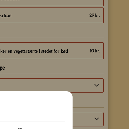
29
kr.
ra kød
10
kr.
ker en vegetartærte i stedet for kød
pe
fel