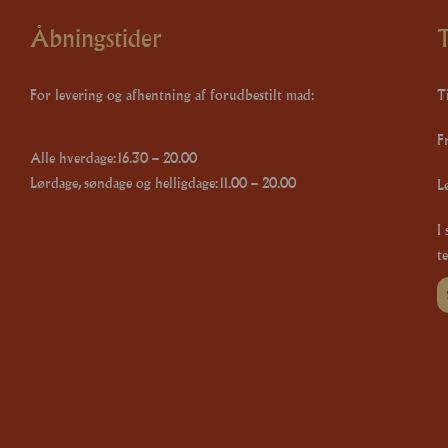
Åbningstider
T
For levering og afhentning af forudbestilt mad:
Ti
F
Alle hverdage: 16.30 – 20.00
Lørdage, søndage og helligdage: 11.00 – 20.00
L
I
te