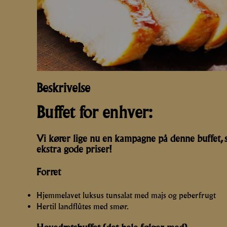
JULEFROKOST
NYTÅR
RECEPTION
Beskrivelse
Buffet for enhver:
Vi kører lige nu en kampagne på denne buffet, så
ekstra gode priser!
Forret
Hjemmelavet luksus tunsalat med majs og peberfrugt
Hertil landflûtes med smør.