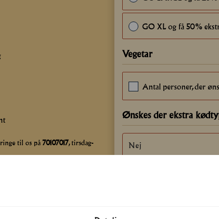
GO XL og få 50% ekst
Vegetar
g
Antal personer, der øns
Ønskes der ekstra kødty
nt
ringe til os på
70107017
, tirsdag-
Ønskes der ekstra kartof