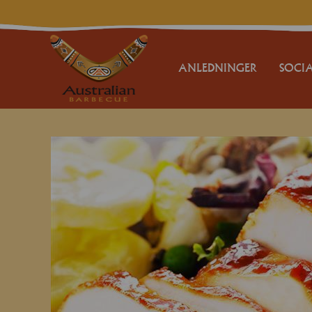
ANLEDNINGER
SOCIA
FESTER
BRYLLUPER
FØDSELSDAG
BARNEDÅB
KONFIRMATION
JUBILÆUM
GÆSTEMAD