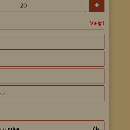
Vælg 1
sert
19
kr.
ekstra kød