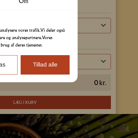
Om
ør
 analysere vores trafik. Vi deler også
re og analysepartnere. Vores
rug af deres tjenester.
pas
Tillad alle
0
kr.
LÆG I KURV