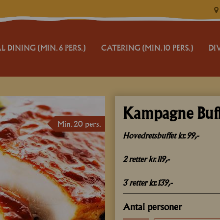
L DINING (MIN. 6 PERS.)
CATERING (MIN. 10 PERS.)
DI
JUL OG NYTÅR
VILK
CATERING BUFFET
CATE
Kampagne Buff
MIX 'N' BUFFET
TER
Min. 20 pers.
Hovedretsbuffet kr. 99
,-
TILBUD
BEST
2 retter kr. 119
,-
RESERVATION
BETA
3 retter kr.
139,-
ALL
Antal personer
LOG 