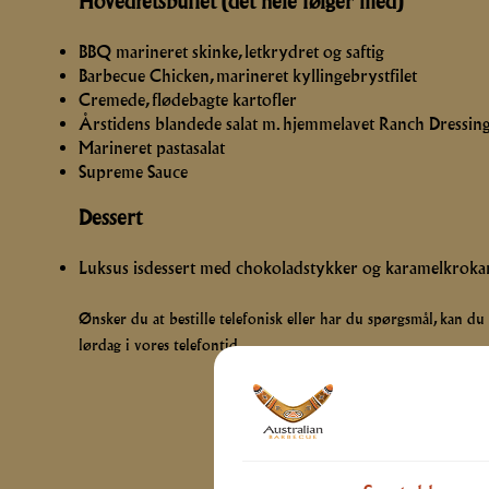
Hovedretsbuffet (det hele følger med)
BBQ marineret skinke, letkrydret og saftig
Barbecue Chicken, marineret kyllingebrystfilet
Cremede, flødebagte kartofler
Årstidens blandede salat m. hjemmelavet Ranch Dressin
Marineret pastasalat
Supreme Sauce
Dessert
Luksus isdessert med chokoladstykker og karamelkroka
Ønsker du at bestille telefonisk eller har du spørgsmål, kan du 
lørdag i vores telefontid